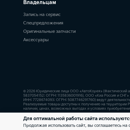
Владельцам
Запись на сервис
Спецпредложения
Оригинальные запчасти
Аксессуары
© 2026 Юридические лица ООО «АвтоКорея» (Фактический адрес
5837054152; ОГРН: 1135836001916), ООО «Киа Россия и СНГ» (
ИНН: 7728674093; ОГРН: 5087746291760) ведут деятельность
Реализуемые товары доступны к получению на территории Р
наличии, ценах, возможных выгодах и условиях приобретения
Для оптимальной работы сайта используютс
Правовая информация
Обработка персональных данны
Продолжая использовать сайт, вы соглашаетесь на