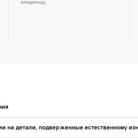
владельцу.
ния
ии на детали, подверженные естественному из