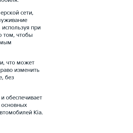
мобиля.
ерской сети,
служивание
 используя при
о том, чтобы
амым
и, что может
право изменить
, без
 и обеспечивает
 основных
втомобилей Kia.