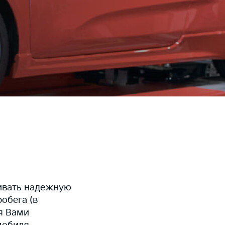
чивать надежную
обега (в
ия Вами