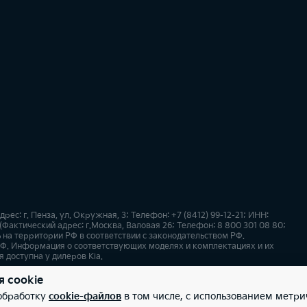
: г. Пенза, ул. Окружная, 3; Телефон: +7 (8412) 99-12-21; ИНН:
Фактический адрес: г.Москва, Валовая 26; Телефон: 8 800 301 08 80;
 на территории РФ в соответствии с законодательством РФ.
Ф. Информация о соответствующих моделях и комплектациях и их
 доступна у дилеров Kia.
я cookie
х
Карта сайта
 обработку
cookie-файлов
в том числе, с использованием метри