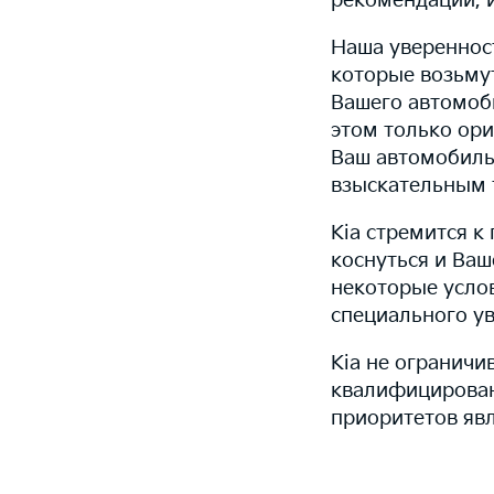
рекомендаций, 
Наша уверенност
которые возьмут
Вашего автомоб
этом только ори
Ваш автомобиль
взыскательным 
Kia стремится 
коснуться и Ваш
некоторые усло
специального у
Kia не ограничи
квалифицирован
приоритетов явл