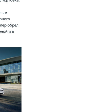
 лифтбека.
рвым
вного
нгер обрел
ной и в