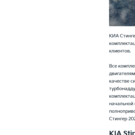
КИА Стинге
комплектац
клиентов.
Все компл
двигателями
качестве с
турбонадду
комплектац
начальной 
полноприво
Стингер 20
KIA Sti