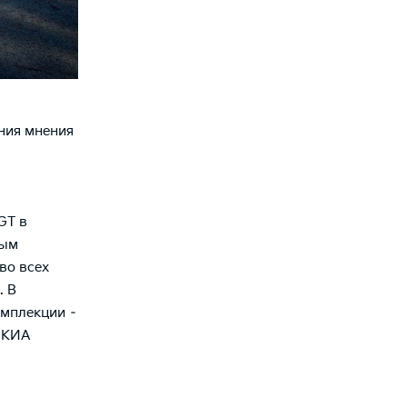
ния мнения
GT в
ным
во всех
. В
омплекции –
 КИА