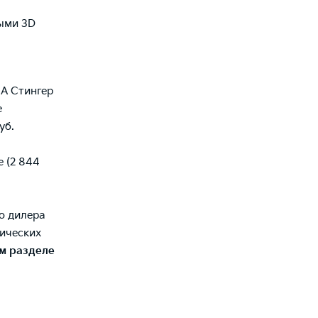
ыми 3D
ИА Стингер
е
уб.
e (2 844
о дилера
ических
м разделе