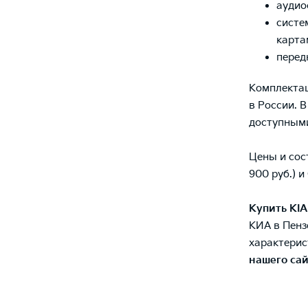
аудио
систе
карта
перед
Комплектац
в России. 
доступными
Цены и сост
900 руб.) и
Купить KIA
КИА в Пенз
характерис
нашего са