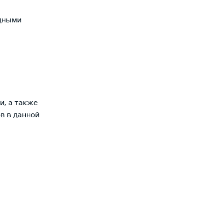
одными
и, а также
в в данной