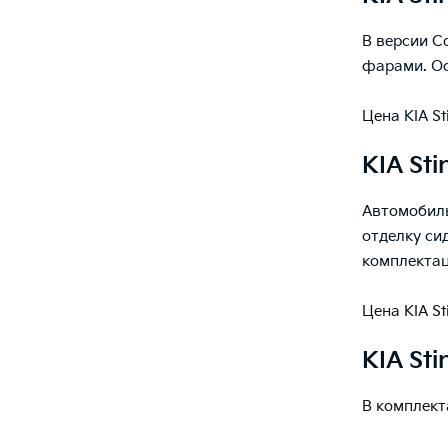
В версии C
фарами. О
Цена KIA St
KIA Sti
Автомобиль
отделку си
комплектац
Цена KIA St
KIA Sti
В комплект