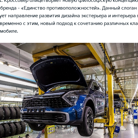
ж
. Кроссовер олицетворяет новую философскую концепцию
 бренда - «Единство противоположностей». Данный слоган
ует направление развития дизайна экстерьера и интерьера
новременно с этим, новый подход к сочетанию различных кла
омобиле.