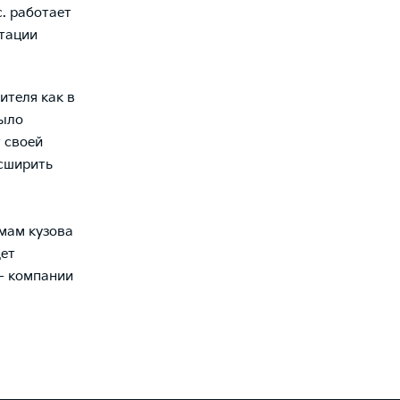
с. работает
ктации
ителя как в
было
 своей
асширить
мам кузова
дет
 - компании