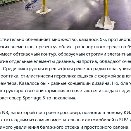
ствительно объединяет множество, казалось бы, противо
ских элементов, презентуя облик транспортного средства б
имеет обтекаемый контур, образуемый строгими элегантн
огие отдельные элементы дизайна, напротив, обладают оче
. Среди них крупная и рельефная решетка радиатора, уник
ооптика, стилистически перекликающаяся с формой заднег
бампера. Казалось бы - разные концепции дизайна. Но, бла
нструкторов все они гармонично сочетаются и создают еди
экстерьер Sportage 5-го поколения.
N3, на которой построен кроссовер, позволила новому КИ
стать одним из самых вместительных автомобилей в SUV-к
имого увеличения багажного отсека и просторного салона,