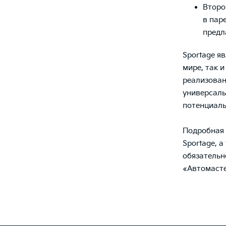
Второ
в пар
предл
Sportage я
мире, так 
реализован
универсаль
потенциаль
Подробная 
Sportage, 
обязательн
«Автомасте