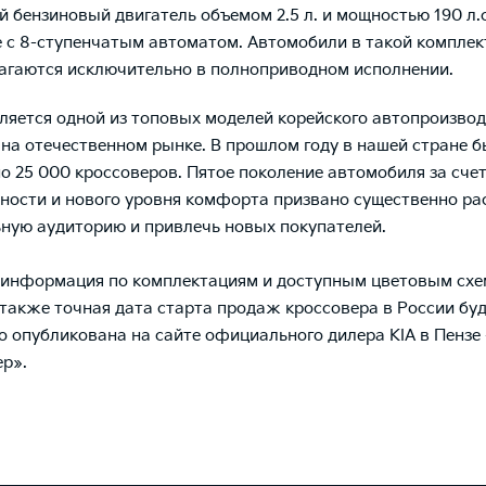
й бензиновый двигатель объемом 2.5 л. и мощностью 190 л.
е с 8-ступенчатым автоматом. Автомобили в такой компле
агаются исключительно в полноприводном исполнении.
вляется одной из топовых моделей корейского автопроизвод
и на отечественном рынке. В прошлом году в нашей стране 
о 25 000 кроссоверов. Пятое поколение автомобиля за счет
ности и нового уровня комфорта призвано существенно р
ную аудиторию и привлечь новых покупателей.
информация по комплектациям и доступным цветовым схе
а также точная дата старта продаж кроссовера в России бу
о опубликована на сайте официального дилера KIA в Пензе
р».