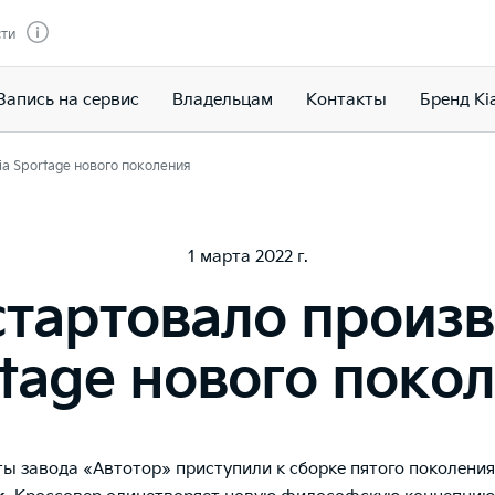
сти
Запись на сервис
Владельцам
Контакты
Бренд Ki
ia Sportage нового поколения
1 марта 2022 г.
стартовало произв
tage нового поко
ы завода «Автотор» приступили к сборке пятого поколени