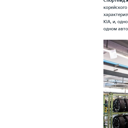
Спортейд
корейского
характериз
KIA, и, од
одном авт