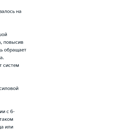
залось на
шой
а, повысив
дь обращает
а.
т систем
 силовой
ии с 6-
 таком
да или