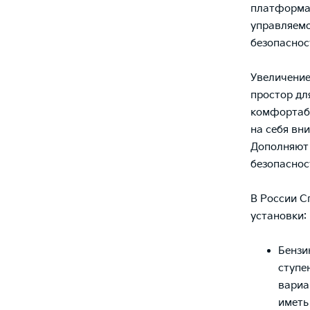
платформа 
управляемо
безопаснос
Увеличение
простор дл
комфортабе
на себя вн
Дополняют 
безопасност
В России С
установки:
Бензи
ступе
вариа
иметь