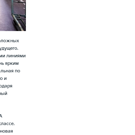
положных
удущего.
ыми линиями
нь ярким
альная по
о и
годаря
ный
А
лассе.
 новая