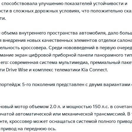
способствовала улучшению показателей устойчивости и
сти в сложных дорожных условиях, что положительно ска
ти.
 объема внутреннего пространства автомобиля, дало боль
я внедрения новых качественных элементов отделки салон
льность кроссовера. Среди нововведений в первую очере
имание экран цифровой приборной панели панорамного тип
его: современная система мультимедиа, премиальный паке
и Drive Wise и комплекс телематики Kia Connect.
портейдж 5-го поколения представлен с двумя вариантами
новый мотор объемом 2.0 л. и мощностью 150 л.с. в сочетан
нчатой автоматической или механической трансмиссией. В
нте, кроссовер может оснащаться системой полного приво
 привод на переднюю ось.