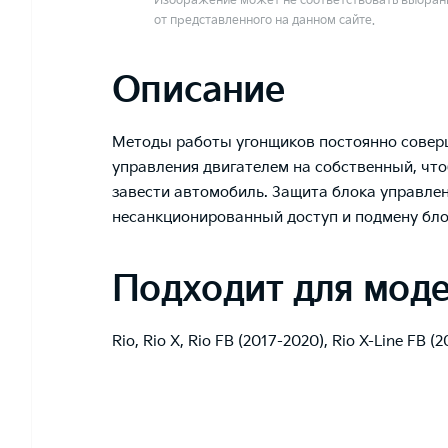
Изображение может не соответствовать выбранн
от представленного на данном сайте.
Описание
Методы работы угонщиков постоянно соверш
управления двигателем на собственный, чт
завести автомобиль. Защита блока управле
несанкционированный доступ и подмену бло
Подходит для мод
Rio
,
Rio X
,
Rio FB (2017-2020)
,
Rio X-Line FB (