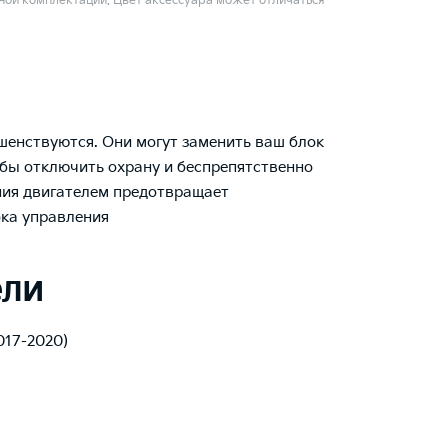
ой комплектации. Цвет аксессуара может отличаться
енствуются. Они могут заменить ваш блок
обы отключить охрану и беспрепятственно
ния двигателем предотвращает
ка управления
ели
2017-2020)